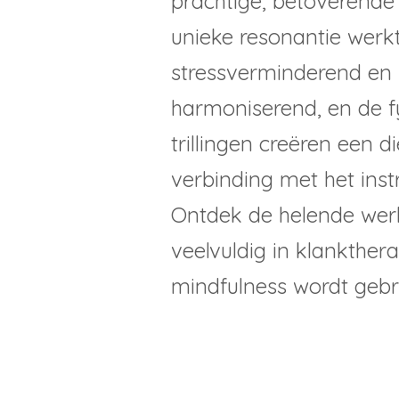
prachtige, betoverende
unieke resonantie werk
stressverminderend en
harmoniserend, en de f
trillingen creëren een d
verbinding met het ins
Ontdek de helende werk
veelvuldig in klankther
mindfulness wordt gebru