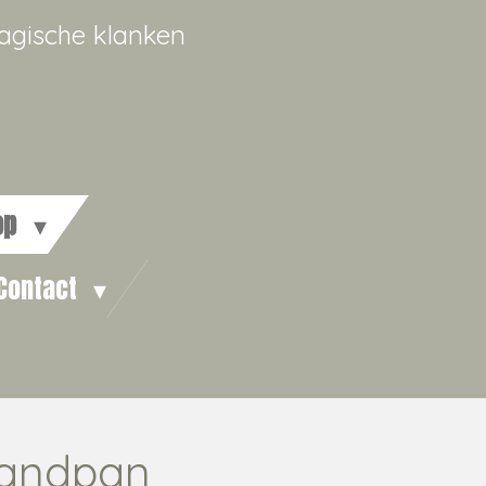
agische klanken
op
Contact
handpan