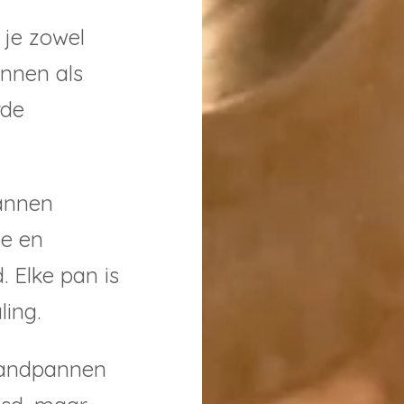
 je zowel
nnen als
rde
annen
ie en
Elke pan is
ling.
handpannen