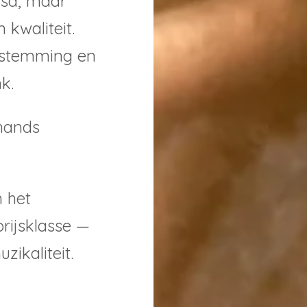
ijsd, maar
 kwaliteit.
e stemming en
k.
hands
n het
rijsklasse —
zikaliteit.