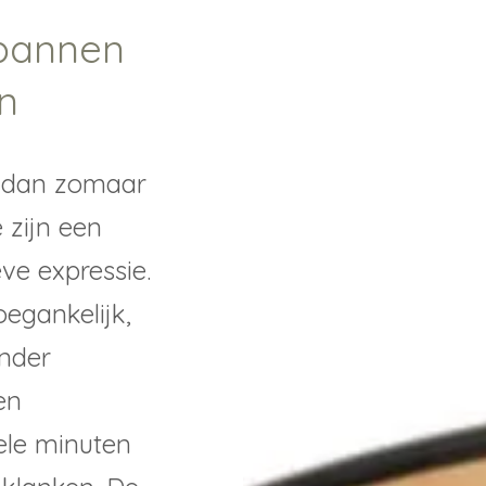
pannen
jn
 dan zomaar
 zijn een
eve expressie.
egankelijk,
onder
en
ele minuten