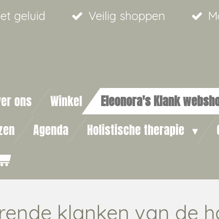
met geluid
Veilig shoppen
M
ver ons
Winkel
Eleonora's Klank websh
zen
Agenda
Holistische therapie
rende klanken van de 