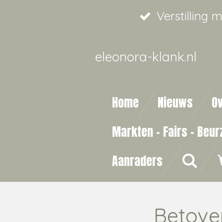
Ga
Verstilling 
direct
naar
eleonora-klank.nl
de
hoofdinhoud
Home
Nieuws
O
Markten - Fairs - Beur
Aanraders
Betove