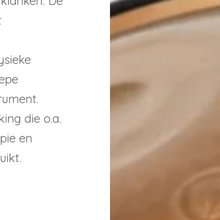
 klanken. De
t
ysieke
iepe
trument.
ing die o.a.
apie en
ikt.