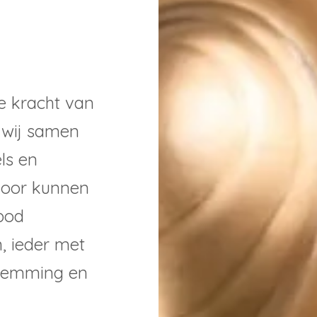
e kracht van
 wij samen
ls en
door kunnen
bod
 ieder met
stemming en