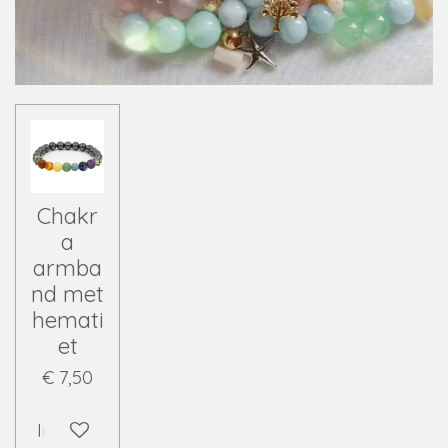
Chakr
a
armba
nd met
hemati
et
€ 7,50
In winkelwagen