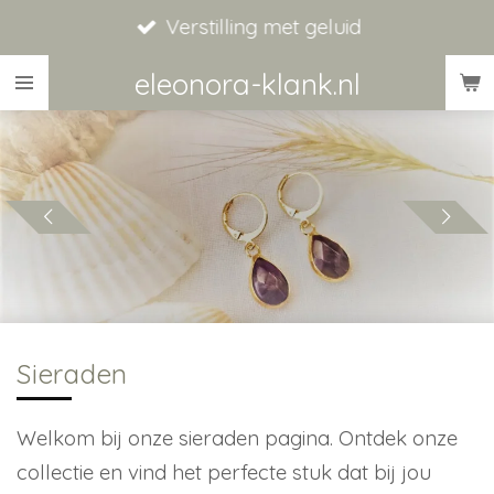
Verstilling met geluid
Ga
direct
eleonora-klank.nl
naar
de
hoofdinhoud
Sieraden
Welkom bij onze sieraden pagina. Ontdek onze
collectie en vind het perfecte stuk dat bij jou