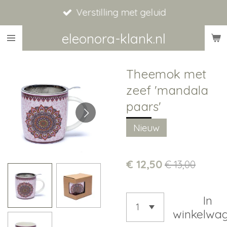
Verstilling met geluid
Ga
direct
eleonora-klank.nl
naar
de
Theemok met
hoofdinhoud
zeef 'mandala
paars'
Nieuw
€ 12,50
€ 13,00
In
winkelwa