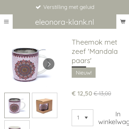
Verstilling met geluid
Ga
direct
eleonora-klank.nl
naar
de
Theemok met
hoofdinhoud
zeef 'Mandala
paars'
Nieuw!
€ 12,50
€ 13,00
In
winkelwa